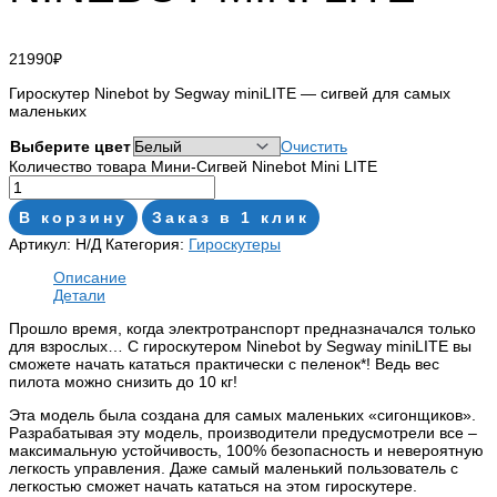
21990
₽
Гироскутер Ninebot by Segway miniLITE — cигвей для самых
маленьких
Выберите цвет
Очистить
Количество товара Мини-Сигвей Ninebot Mini LITE
В корзину
Заказ в 1 клик
Артикул:
Н/Д
Категория:
Гироскутеры
Описание
Детали
Прошло время, когда электротранспорт предназначался только
для взрослых… С гироскутером Ninebot by Segway miniLITE вы
сможете начать кататься практически с пеленок*! Ведь вес
пилота можно снизить до 10 кг!
Эта модель была создана для самых маленьких «сигонщиков».
Разрабатывая эту модель, производители предусмотрели все –
максимальную устойчивость, 100% безопасность и невероятную
легкость управления. Даже самый маленький пользователь с
легкостью сможет начать кататься на этом гироскутере.