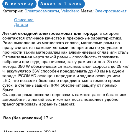
В корзину
Заказ в 1 клик
Категории:
Электросамокаты
,
Velocifero
Метка:
Электросамокат
Описание
Детали
Легкий складной электросамокат для города
, в котором
сочетаются отличное качество и прекрасные характеристики.
Рама выполнена из магниевого сплава, магниевые рамы по
праву считаются самыми легкими, но при этом не уступают в
прочности таким материалам как алюминиевый сплав или сталь.
Отличительная черта такой рамы – способность сглаживать
вибрации при езде, практически, как у рам из титана. За счет
мотора 350 W обеспечивается максимальная скорость до 25 км/
ч, аккумулятор 36V способен преодолевать до 40 км на одном
заряде. ECOMAD оснащен передним и задним освещением
LED, что позволит безопасно передвигаться в темное время
суток, а степень защиты IPX4 обеспечит защиту от прямых
брызг.
Складная рама позволит перевозить самокат даже в багажнике
автомобиля, а легкий вес и компактность позволяет удобно
транспортировать и хранить самокат.
Вес (без упаковки)
17 кг
Мощность мотора
350 W